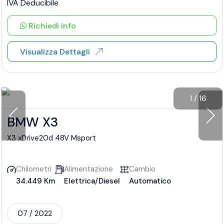
IVA Deducibile
Richiedi info
Visualizza Dettagli
1
/
16
BMW X3
X3 xDrive20d 48V Msport
Chilometri
Alimentazione
Cambio
34.449 Km
Elettrica/Diesel
Automatico
07 / 2022