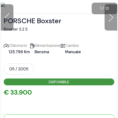
1
/
13
PORSCHE Boxster
Boxster 3.2 S
Chilometri
Alimentazione
Cambio
125.796 Km
Benzina
Manuale
05 / 2005
DISPONIBILE
€ 33.900