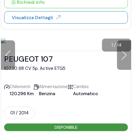
Richiedi info
Visualizza Dettagli
1
/
14
PEUGEOT 107
107 1.0 68 CV 5p. Active ETG5
Chilometri
Alimentazione
Cambio
120.296 Km
Benzina
Automatico
01 / 2014
DISPONIBILE