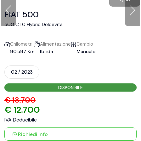
FIAT 500
500 C 1.0 Hybrid Dolcevita
Chilometri
Alimentazione
Cambio
90.597 Km
Ibrida
Manuale
02 / 2023
DISPONIBILE
€ 13.700
€ 12.700
IVA Deducibile
Richiedi info