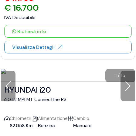
€ 16.700
IVA Deducibile
Richiedi info
Visualizza Dettagli
1
/
15
HYUNDAI i20
i20 1.2 MPI MT Connectline RS
Chilometri
Alimentazione
Cambio
82.058 Km
Benzina
Manuale