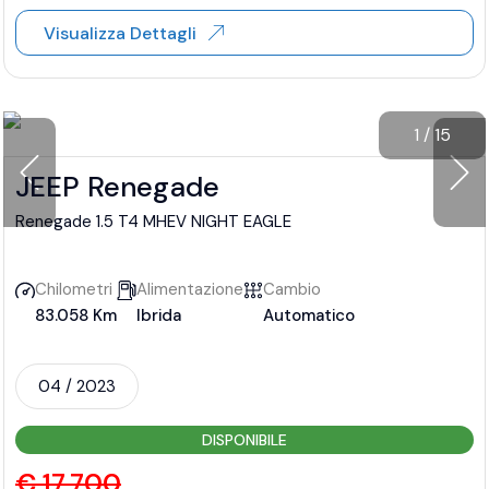
Visualizza Dettagli
1
/
15
JEEP Renegade
Renegade 1.5 T4 MHEV NIGHT EAGLE
Chilometri
Alimentazione
Cambio
83.058 Km
Ibrida
Automatico
04 / 2023
DISPONIBILE
€ 17.700