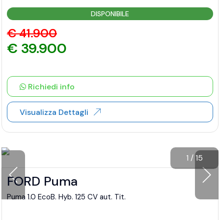
DISPONIBILE
€ 41.900
€ 39.900
Richiedi info
Visualizza Dettagli
1
/
15
FORD Puma
Puma 1.0 EcoB. Hyb. 125 CV aut. Tit.