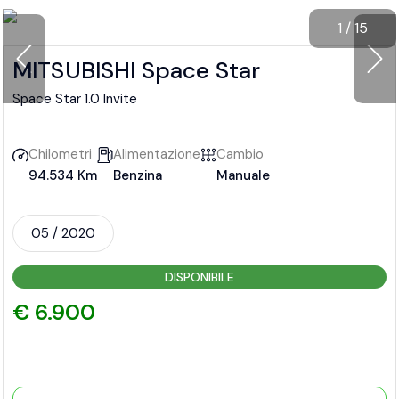
1
/
15
MITSUBISHI Space Star
Space Star 1.0 Invite
Chilometri
Alimentazione
Cambio
94.534 Km
Benzina
Manuale
05 / 2020
DISPONIBILE
€ 6.900